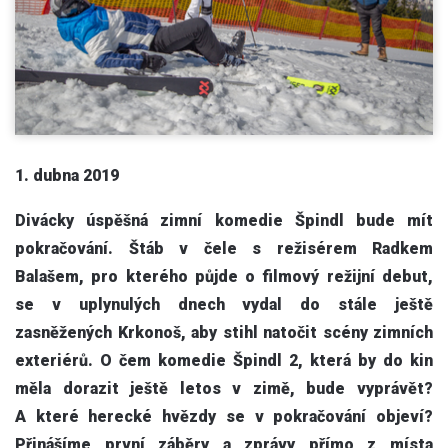
1. dubna 2019
Divácky úspěšná zimní komedie Špindl bude mít
pokračování. Štáb v čele s režisérem Radkem
Balašem, pro kterého půjde o filmový režijní debut,
se v uplynulých dnech vydal do stále ještě
zasněžených Krkonoš, aby stihl natočit scény zimních
exteriérů. O čem komedie Špindl 2, která by do kin
měla dorazit ještě letos v zimě, bude vyprávět?
A které herecké hvězdy se v pokračování objeví?
Přinášíme první záběry a zprávy přímo z místa