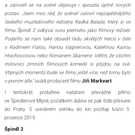
a zároveň se na scéně objevuje i spousta úplně nových
postav. Jsem moc rád, že scénář oslovil nejúspěšnějšího
českého muzikálového režiséra Radka Balaše, který si ve
filmu Špindl 2 odbývá svou premiéru jako filmový režisér.
Podařilo se nám také obsadit řadu skvělých herců v čele
s Radimem Fialou, Hanou Vágnerovou, Kateřinou Kairou
Hrachovcovou nebo Romanem Skamene. Věřím, že všichni
milovníci zimních filmových komedií si přijdou na své.
Vtipných momentů bude ve filmu ještě více, než tomu bylo
v prvním díle,"
uvádí producent filmu
Jiří Markvart
.
I tentokrát proběhne natáčení převážně přímo
ve Špindlerově Mlýně, počátkem dubna se pak štáb přesune
do Prahy. S uvedením snímku do kin počítají tvůrci 5.
prosince 2019.
Špindl 2