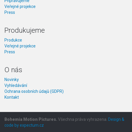
Připravujeme
Veřejné projekce
Press
Produkujeme
Produkce
Veřejné projekce
Press
O nás
Novinky
Vyhledávání
Ochrana osobních údajů (GDPR)
Kontakt
Bohemia Motion Pictures.
Všechna práva vyhrazena.
Design &
code by expectum.cz