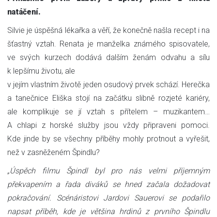
natáčení.
Silvie je úspěšná lékařka a věří, že konečně našla recept i na
šťastný vztah. Renata je manželka známého spisovatele,
ve svých kurzech dodává dalším ženám odvahu a sílu
k lepšímu životu, ale
v jejím vlastním životě jeden osudový prvek schází. Herečka
a tanečnice Eliška stojí na začátku slibně rozjeté kariéry,
ale komplikuje se jí vztah s přítelem – muzikantem…
A chlapi z horské služby jsou vždy připraveni pomoci.
Kde jinde by se všechny příběhy mohly protnout a vyřešit,
než v zasněženém Špindlu?
„Úspěch filmu Špindl byl pro nás velmi příjemným
překvapením a řada diváků se hned začala dožadovat
pokračování. Scénáristovi Jardovi Sauerovi se podařilo
napsat příběh, kde je většina hrdinů z prvního Špindlu