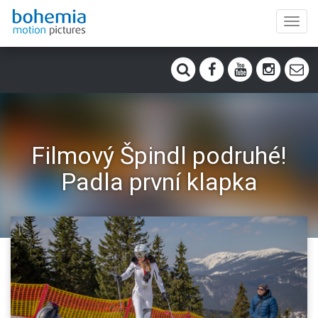
Toggl
navig
Filmový Špindl podruhé!
Padla první klapka