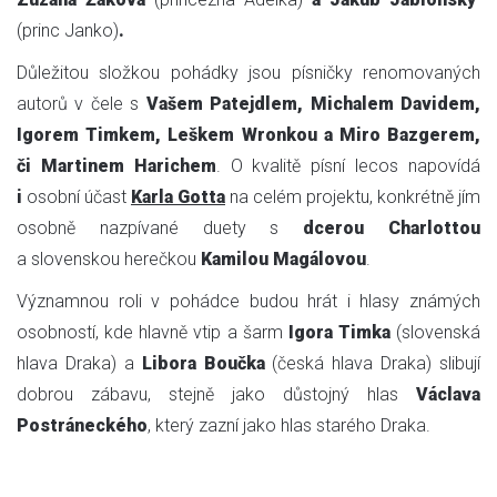
(princ Janko)
.
Důležitou složkou pohádky jsou písničky renomovaných
autorů v čele s
Vašem Patejdlem, Michalem Davidem,
Igorem Timkem, Leškem Wronkou a Miro Bazgerem,
či Martinem Harichem
. O kvalitě písní lecos napovídá
i
osobní účast
Karla Gotta
na celém projektu, konkrétně jím
osobně nazpívané duety s
dcerou Charlottou
a slovenskou herečkou
Kamilou Magálovou
.
Významnou roli v pohádce budou hrát i hlasy známých
osobností, kde hlavně vtip a šarm
Igora Timka
(slovenská
hlava Draka) a
Libora Boučka
(česká hlava Draka) slibují
dobrou zábavu, stejně jako důstojný hlas
Václava
Postráneckého
, který zazní jako hlas starého Draka.