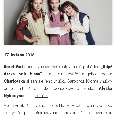
17. května 2018
Karel Gott
bude v nové československé pohádce
„Když
draka bolí hlava“
hrát roli
kováře
a jeho dcerka
Charlottka
si zahraje jeho vnučku
Barborku
. Kromě vnučky
bude mít Karel také pohádkového vnuka
Aleška
Nykodýma
alias
Tomíka
.
Ve čtvrtek 3. května proběhla v Praze další zkouška
kostýmů pro připravovanou novou československou