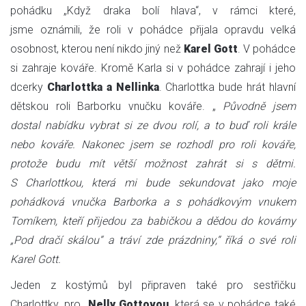
pohádku „Když draka bolí hlava“, v rámci které,
jsme oznámili, že roli v pohádce přijala opravdu velká
osobnost, kterou není nikdo jiný než
Karel Gott
. V pohádce
si zahraje kováře. Kromě Karla si v pohádce zahrají i jeho
dcerky
Charlottka
a Nellinka
. Charlottka bude hrát hlavní
dětskou roli Barborku vnučku kováře. „
Původně jsem
dostal nabídku vybrat si ze dvou rolí, a to buď roli krále
nebo kováře. Nakonec jsem se rozhodl pro roli kováře,
protože budu mít větší možnost zahrát si s dětmi.
S Charlottkou, která mi bude sekundovat jako moje
pohádková vnučka Barborka a s pohádkovým vnukem
Tomíkem, kteří přijedou za babičkou a dědou do kovárny
„Pod dračí skálou“ a tráví zde prázdniny,“ říká o své roli
Karel Gott.
Jeden z kostýmů byl připraven také pro sestřičku
Charlottky, pro
Nelly
Gottovou
, která se v pohádce také