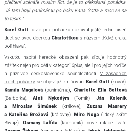
přečtení scénáře musím říct, že je to překrásná pohádka.
Já tam hraji panímámu po boku Karla Gotta a moc se na
to těším.“¨
Karel Gott
navíc pro pohádku nazpíval ještě jednu píseň
duet se svou dcerkou
Charlottkou
s názvem „Když draka
bolí hlava“.
Vskutku nabité herecké obsazení pak slibuje hodnotný
zážitek nejen pro děti v kategorii 6plus, ale i pro jejich rodiče
a příznivce československé sounáležitosti.
V zásadních
rolích pohádky
se objeví již zmiňovaní
Karel Gott
(kovář),
Kamila Magálová
(panímáma)
, Charlotte Ella Gottová
(Barborka),
Aleš Nykodým
(Tomík),
Ján Koleník
a Miroslav Šimůnek
(králové),
Zuzana Maurery
a Kateřina Brožová
(královny),
Miro Noga
(lidský skřet
Blivajz),
Osmany Laffita
(komorník), nové mladé tváře
Zuzana Žáková
(princezna Adélka)
a Jakub Jablonský