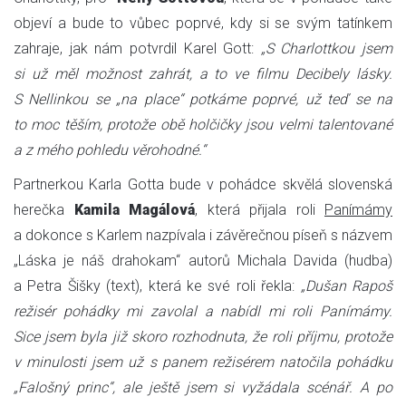
objeví a bude to vůbec poprvé, kdy si se svým tatínkem
zahraje, jak nám potvrdil Karel Gott:
„S Charlottkou jsem
si už měl možnost zahrát, a to ve filmu Decibely lásky.
S Nellinkou se „na place“ potkáme poprvé, už teď se na
to moc těším, protože obě holčičky jsou velmi talentované
a z mého pohledu věrohodné.“
Partnerkou Karla Gotta bude v pohádce skvělá slovenská
herečka
Kamila Magálová
, která přijala roli
Panímámy
a dokonce s Karlem nazpívala i závěrečnou píseň s názvem
„Láska je náš drahokam“ autorů Michala Davida (hudba)
a Petra Šišky (text), která ke své roli řekla:
„Dušan Rapoš
režisér pohádky mi zavolal a nabídl mi roli Panímámy.
Sice jsem byla již skoro rozhodnuta, že roli příjmu, protože
v minulosti jsem už s panem režisérem natočila pohádku
„Falošný princ“, ale ještě jsem si vyžádala scénář. A po