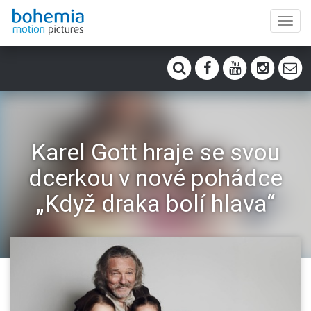
Toggl
navig
Karel Gott hraje se svou
dcerkou v nové pohádce
„Když draka bolí hlava“