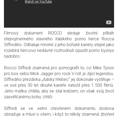
Filmový dokument ROCCO sleduje životní příběh
stejnojmenného slavného italského porno herce Rocca
Siffrediho. Odhaluje mnohé z jeho bohaté kariéry stejně jako
rozebírá hercovo nedávné rozhodnutí opustit porno byznys
nadobro.
Rocco Siffredi znamená pro pornografii to, co Mike Tyson
pro box nebo Mick Jagger pro rock´n´roll: je žijící legendou.
Siffrediho přezdívka „italský hřebec“ jej dokonale vystihuje –
ve své přes 30 let dlouhé kariéře natočil přes 1 500 filmů.
Jeho matka chtěla, aby se stal knězem, on však svůj život
zasvětil jinému bohu: chtíči.
Siffredi se ve velmi otevřeném dokumentu doslova
obnažuje a mluví o všem, i když to někdy znamená zboření