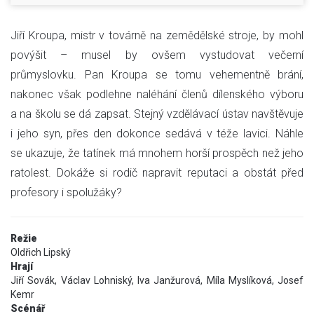
Jiří Kroupa, mistr v továrně na zemědělské stroje, by mohl
povýšit – musel by ovšem vystudovat večerní
průmyslovku. Pan Kroupa se tomu vehementně brání,
nakonec však podlehne naléhání členů dílenského výboru
a na školu se dá zapsat. Stejný vzdělávací ústav navštěvuje
i jeho syn, přes den dokonce sedává v téže lavici. Náhle
se ukazuje, že tatínek má mnohem horší prospěch než jeho
ratolest. Dokáže si rodič napravit reputaci a obstát před
profesory i spolužáky?
Režie
Oldřich Lipský
Hrají
Jiří Sovák, Václav Lohniský, Iva Janžurová, Míla Myslíková, Josef
Kemr
Scénář