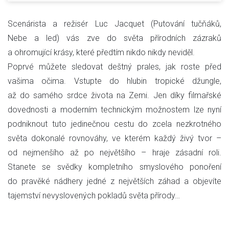
Scenárista a režisér Luc Jacquet (Putování tučňáků,
Nebe a led) vás zve do světa přírodních zázraků
a ohromující krásy, které předtím nikdo nikdy neviděl.
Poprvé můžete sledovat deštný prales, jak roste před
vašima očima. Vstupte do hlubin tropické džungle,
až do samého srdce života na Zemi. Jen díky filmařské
dovednosti a moderním technickým možnostem lze nyní
podniknout tuto jedinečnou cestu do zcela nezkrotného
světa dokonalé rovnováhy, ve kterém každý živý tvor –
od nejmenšího až po největšího – hraje zásadní roli.
Stanete se svědky kompletního smyslového ponoření
do pravěké nádhery jedné z největších záhad a objevíte
tajemství nevyslovených pokladů světa přírody…