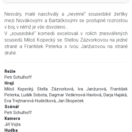
Nesváry, malé naschvály a „nevinné“ sousedské žertíky
mezi Novákovými a Bartáčkovými se postupně rozrostou
v boj, v němž je vše dovoleno…
V „sousedské“ komedii excelovali v rolích znesvářených
sousedů Miloš Kopecký se Stellou Zázvorkovou na jedné
straně a František Peterka s Ivou Janžurovou na straně
druhé.
Režie
Petr Schulhoff
Hrají
Miloš Kopecký, Stella Zázvorková, Iva Janžurová, František
Peterka, Luděk Sobota, Dagmar Veškrnová-Havlová, Darja Hajská,
Eva Trejtnarová-Hudečková, Jan Skopeček
Scénář
Petr Schulhoff
Kamera
Jiří Vojta
Hudba