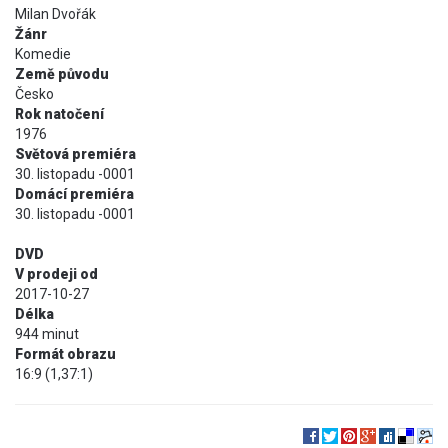
Milan Dvořák
Žánr
Komedie
Země původu
Česko
Rok natočení
1976
Světová premiéra
30. listopadu -0001
Domácí premiéra
30. listopadu -0001
DVD
V prodeji od
2017-10-27
Délka
944 minut
Formát obrazu
16:9 (1,37:1)